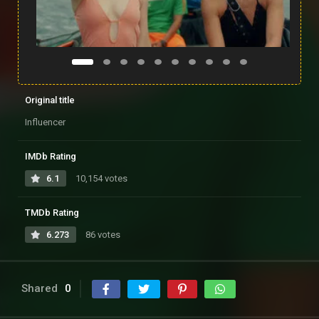
Original title
Influencer
IMDb Rating
6.1
10,154 votes
TMDb Rating
6.273
86 votes
Shared
0