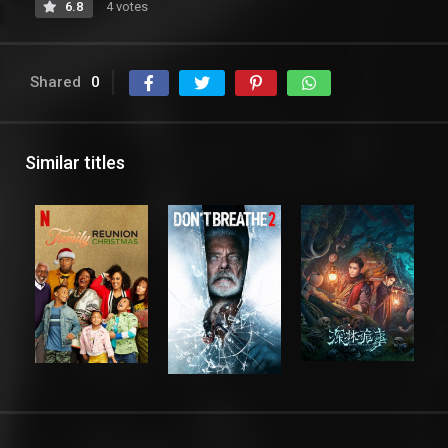
6.8
4 votes
Shared
0
Similar titles