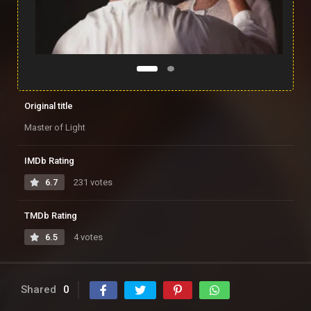
Original title
Master of Light
IMDb Rating
6.7
231 votes
TMDb Rating
6.5
4 votes
Shared
0