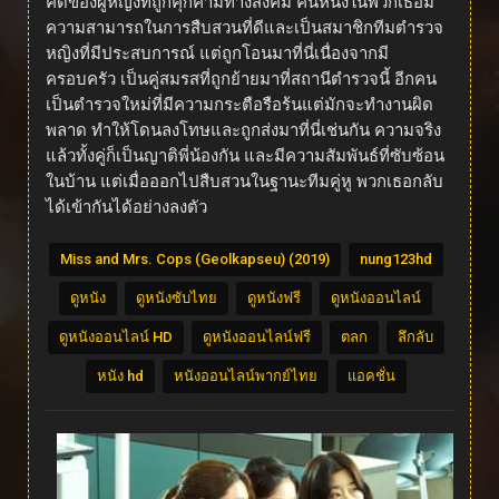
คดีของผู้หญิงที่ถูกคุกคามทางสังคม คนหนึ่งในพวกเธอมี
ความสามารถในการสืบสวนที่ดีและเป็นสมาชิกทีมตำรวจ
หญิงที่มีประสบการณ์ แต่ถูกโอนมาที่นี่เนื่องจากมี
ครอบครัว เป็นคู่สมรสที่ถูกย้ายมาที่สถานีตำรวจนี้ อีกคน
เป็นตำรวจใหม่ที่มีความกระตือรือร้นแต่มักจะทำงานผิด
พลาด ทำให้โดนลงโทษและถูกส่งมาที่นี่เช่นกัน ความจริง
แล้วทั้งคู่ก็เป็นญาติพี่น้องกัน และมีความสัมพันธ์ที่ซับซ้อน
ในบ้าน แต่เมื่อออกไปสืบสวนในฐานะทีมคู่หู พวกเธอกลับ
ได้เข้ากันได้อย่างลงตัว
Miss and Mrs. Cops (Geolkapseu) (2019)
nung123hd
ดูหนัง
ดูหนังซับไทย
ดูหนังฟรี
ดูหนังออนไลน์
ดูหนังออนไลน์ HD
ดูหนังออนไลน์ฟรี
ตลก
ลึกลับ
หนัง hd
หนังออนไลน์พากย์ไทย
แอคชั่น