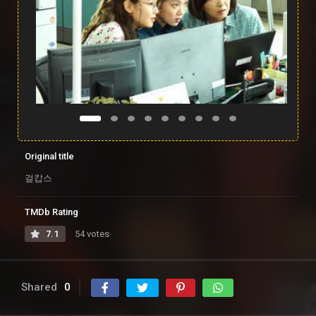
Original title
걸캅스
TMDb Rating
7.1
54 votes
Shared
0