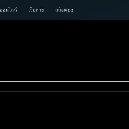
งออนไลน์
เว็บหวย
สล็อต pg