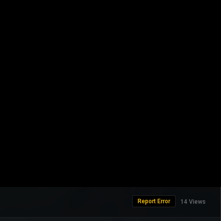
Report Error
14 Views