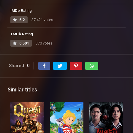
IMDb Rating
6.2
37,421 votes
TMDb Rating
6.501
370 votes
Shared
0
Similar titles