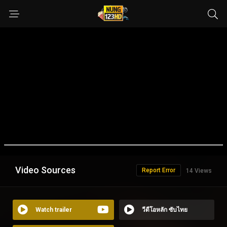
Video Sources
Report Error
14 Views
Watch trailer
วีดีโอหลัก ซับไทย