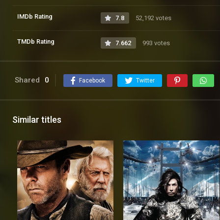
IMDb Rating
7.8
52,192 votes
TMDb Rating
7.662
993 votes
Shared
0
Facebook
Twitter
Similar titles