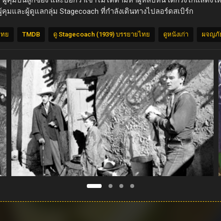
ุมปืนลูกซอง และบอกว่าเขาไม่ได้ตามหาผู้หลบหนี เด็กริงโกแสดงให้เห็นว่า
้คุมและผู้ดูแลกลุ่ม Stagecoach ที่กำลังเดินทางไปลอร์ดสเบิร์ก
ไทย
TMDB
ดู Stagecoach (1939) บรรยายไทย
ดูหนังเก่า
ผจญภั