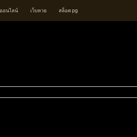
งออนไลน์
เว็บหวย
สล็อต pg