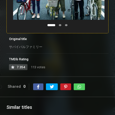
Original title
サバイバルファミリー
TMDb Rating
7.354
113 votes
Shared
0
Similar titles