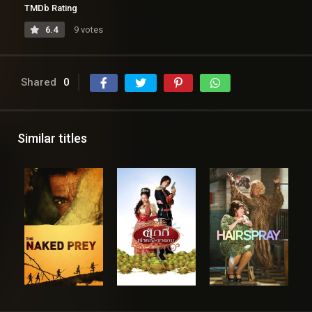
TMDb Rating
6.4
9 votes
Shared
0
Similar titles