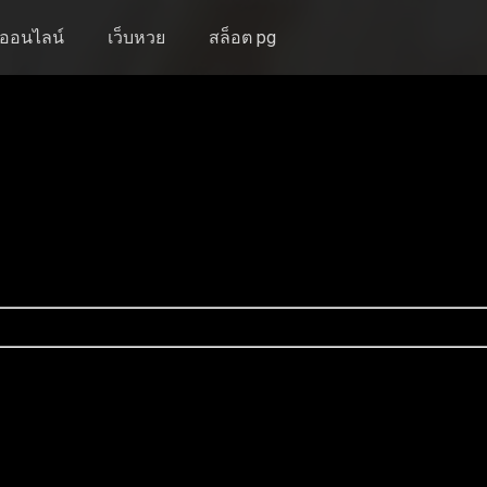
งออนไลน์
เว็บหวย
สล็อต pg