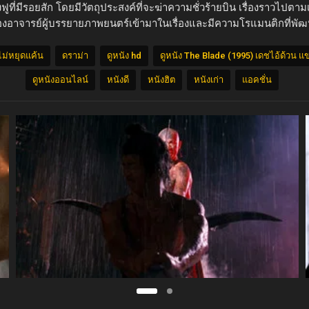
ที่มีรอยสัก โดยมีวัตถุประสงค์ที่จะฆ่าความชั่วร้ายบิน เรื่องราวไปตามเส
วของอาจารย์ผู้บรรยายภาพยนตร์เข้ามาในเรื่องและมีความโรแมนติกที่พัฒ
ไม่หยุดแค้น
ดราม่า
ดูหนัง hd
ดูหนัง The Blade (1995) เดชไอ้ด้วน 
ดูหนังออนไลน์
หนังดี
หนังฮิต
หนังเก่า
แอคชั่น