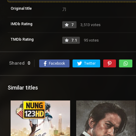
Original title
刀
IMDb Rating
7
3,513 votes
TMDb Rating
7.1
95 votes
Shared
0
Facebook
Twitter
Similar titles