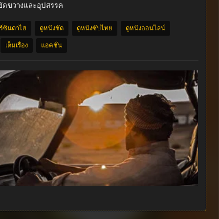
รขัดขวางและอุปสรรค
อร์ซินดาไฮ
ดูหนังชัด
ดูหนังซับไทย
ดูหนังออนไลน์
เต็มเรื่อง
แอคชั่น