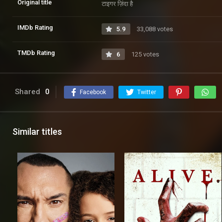
Original title
टाइगर ज़िंदा है
IMDb Rating
5.9
33,088 votes
TMDb Rating
6
125 votes
Shared
0
Facebook
Twitter
Similar titles