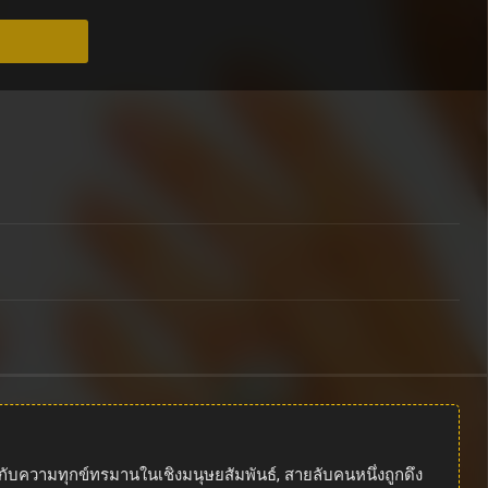
ญกับความทุกข์ทรมานในเชิงมนุษยสัมพันธ์, สายลับคนหนึ่งถูกดึง