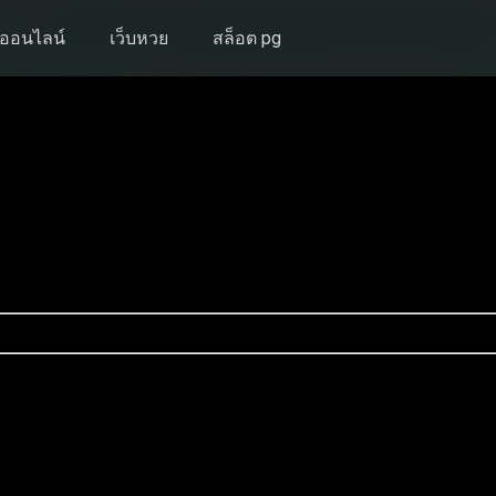
งออนไลน์
เว็บหวย
สล็อต pg