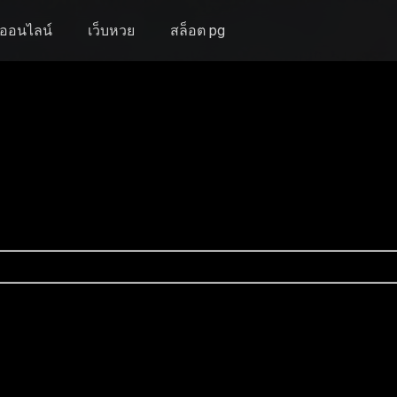
งออนไลน์
เว็บหวย
สล็อต pg