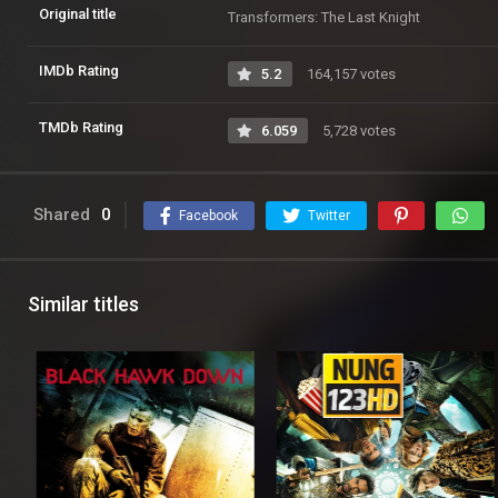
Original title
Transformers: The Last Knight
IMDb Rating
5.2
164,157 votes
TMDb Rating
6.059
5,728 votes
Shared
0
Facebook
Twitter
Similar titles