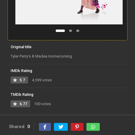
Original title
Tyler Perry's A Madea Homecoming
IMDb Rating
5.7
4,599 votes
TMDb Rating
6.77
100 votes
Shared
0