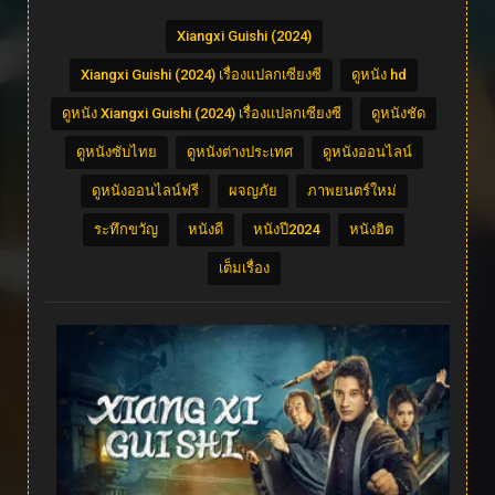
Xiangxi Guishi (2024)
Xiangxi Guishi (2024) เรื่องแปลกเซียงซี
ดูหนัง hd
ดูหนัง Xiangxi Guishi (2024) เรื่องแปลกเซียงซี
ดูหนังชัด
ดูหนังซับไทย
ดูหนังต่างประเทศ
ดูหนังออนไลน์
ดูหนังออนไลน์ฟรี
ผจญภัย
ภาพยนตร์ใหม่
ระทึกขวัญ
หนังดี
หนังปี2024
หนังฮิต
เต็มเรื่อง