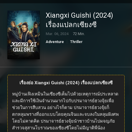
Xiangxi Guishi (2024)
เรื่องแปลกเซียงซี
Mar. 06, 2024
72 Min.
Adventure
Thriller
เรื่องย่อ Xiangxi Guishi (2024) เรื่องแปลกเซียงซี
หมู่บ้านเฟิงเหมินในเซียงซีเต็มไปด้วยเหตุการณ์ประหลาด
และมีการใช้เงินจำนวนมากไปกับปรมาจารย์ฮวงจุ้ยเพื่อ
ช่วยในการสืบสวน อย่างไรก็ตาม ปรมาจารย์ฮวงจุ้ยก็
ตกหลุมพรางที่ออกแบบโดยคุณจินและจบลงในหลุมฝังศพ
โดยไม่คาดคิด ปรมาจารย์ฮวงจุ้ยนำชาวบ้านไปผจญภัย
สำรวจสุสานโบราณของเซียงซีโดยไม่มีญาติพี่น้อง