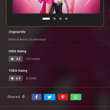
Original title
Entre el Amor y la Amistad
IMDb Rating
4.5
235 votes
TMDb Rating
6.5
8 votes
Shared
0