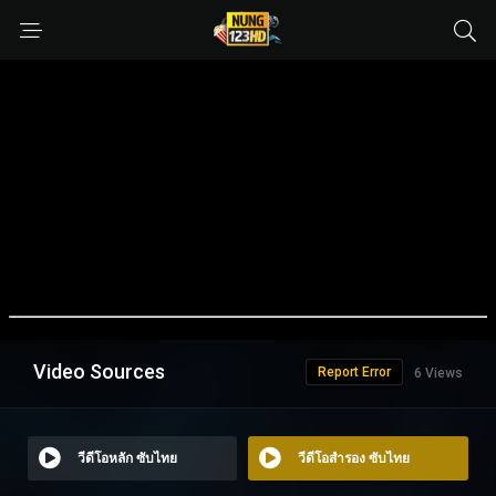
Video Sources
Report Error
6 Views
วีดีโอหลัก ซับไทย
วีดีโอสำรอง ซับไทย