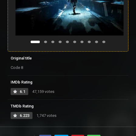
Original title
Code 8
IMDb Rating
6.1
47,159 votes
TMDb Rating
6.223
1,747 votes