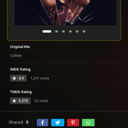
Original title
Collide
IMDb Rating
4.3
1,247 votes
TMDb Rating
5.273
22 votes
Shared
0