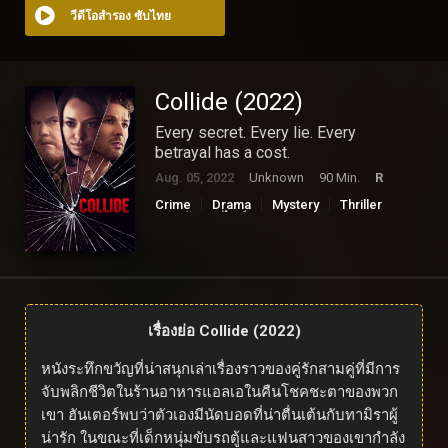
วีดีโอสำรอง ซับไทย
Collide (2022)
Every secret. Every lie. Every
betrayal has a cost.
Aug. 05, 2022
Unknown
90 Min.
R
Crime
Drama
Mystery
Thriller
ดูหนังออนไลน์
เรื่องย่อ Collide (2022)
หนังระทึกขวัญที่น่าสนุกเล่าเรื่องราวของคู่รักสามคู่ที่มีการ
จับพลิกชีวิตในร้านอาหารแอลเอในคืนโชคชะตาของพวก
เขา ฮันเตอร์พบว่าตัวเองมีนัดบอดที่น่าตื่นเต้นกับทามิราผู้
น่ารัก ในขณะที่เด็กหนุ่มขับรถตู้และแฟนสาวของเขากำลัง