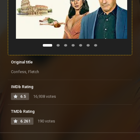
Original title
Confess, Fletch
IMDb Rating
6.5
16,938 votes
TMDb Rating
6.261
190 votes