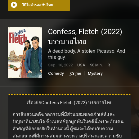
วีดีโอสำรอง ซับไทย
Confess, Fletch (2022)
บรรยายไทย
A dead body. A stolen Picasso. And
this guy.
Sep. 16, 2022
USA
98 Min.
R
Comedy
Crime
Mystery
ดูหนังออนไลน์
เรื่องย่อ
Confess Fletch (2022) บรรยายไทย
การสืบสวนคดีฆาตกรรมที่มีส่วนผสมของเจ้าเล่ห์และ
ปัญหาที่น่าสนใจ ซึ่งเฟลทช์ถูกผูกพันในคดีนี้เพราะเป็นคน
สำคัญที่ต้องสงสัยในทำนองนี้ ผู้ชมจะได้พบกับความ
สนุกสนานที่มีการผสมผสานระหว่างปริศนาและความซับ