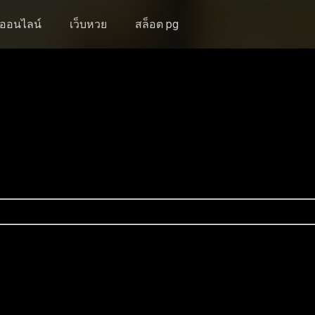
งออนไลน์
เว็บหวย
สล็อต pg