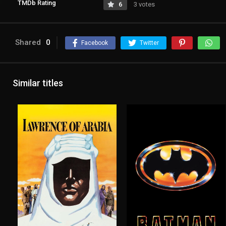
TMDb Rating
6
3 votes
Shared
0
Facebook
Twitter
Similar titles