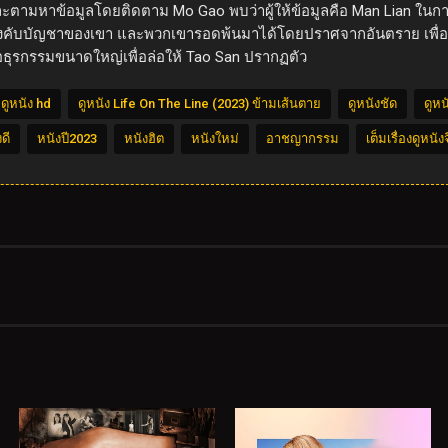
 Wu และตามหาข้อมูลโดยติดตาม Mo Gao พบว่าผู้ให้ข้อมูลคือ Man Lian
ู้ใต้บังคับบัญชาของเขา และพวกเขารอดพ้นมาได้โดยปราศจากอันตราย เพ
ธุรกรรมขนาดใหญ่เพื่อล่อให้ Tao San ปรากฏตัว
ดูหนัง hd
ดูหนัง Life On The Line (2023) ข้ามเส้นตาย
ดูหนังชัด
ดูห
ดี
หนังปี2023
หนังฮิต
หนังใหม่
อาชญากรรม
เต็มเรื่องดูหนัง