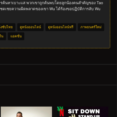
 ในการค้นหาเบาะแส พวกเขาถูกค้นพบโดยลูกน้องคนสำคัญของ Tao
ื่อชดเชยความผิดพลาดของเขา Wu ได้ร้องขอปฏิบัติการลับ Wu
นังซับไทย
ดูหนังออนไลน์
ดูหนังออนไลน์ฟรี
ภาพยนตร์ใหม่
จีน
แอคชั่น