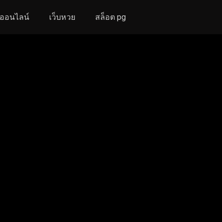
งออนไลน์
เว็บหวย
สล็อต pg