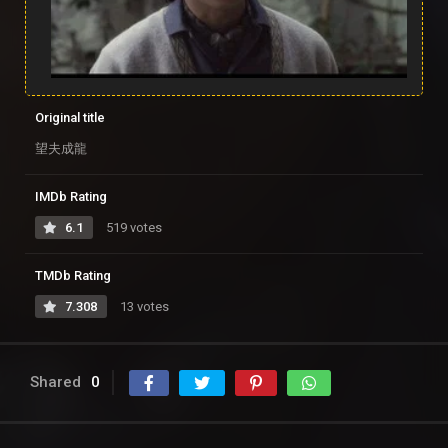
Original title
望夫成龍
IMDb Rating
6.1
519 votes
TMDb Rating
7.308
13 votes
Shared
0