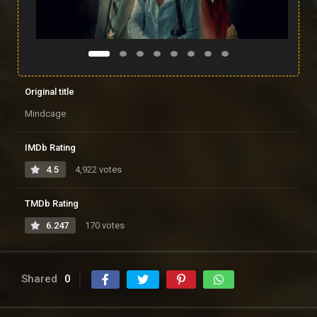
Original title
Mindcage
IMDb Rating
4.5
4,922 votes
TMDb Rating
6.247
170 votes
Shared
0