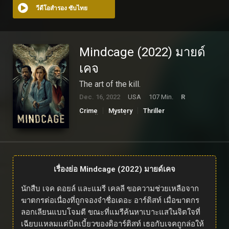
วีดีโอสำรอง ซับไทย
Mindcage (2022) มายด์
เคจ
The art of the kill.
Dec. 16, 2022
USA
107 Min.
R
Crime
Mystery
Thriller
ดูหนังออนไลน์
เรื่องย่อ Mindcage (2022) มายด์เคจ
นักสืบ เจค ดอยล์ และแมรี เคลลี ขอความช่วยเหลือจาก
ฆาตกรต่อเนื่องที่ถูกจองจำชื่อเดอะ อาร์ติสท์ เมื่อฆาตกร
ลอกเลียนแบบโจมตี ขณะที่แมรีค้นหาเบาะแสในจิตใจที่
เฉียบแหลมแต่บิดเบี้ยวของดิอาร์ติสท์ เธอกับเจคถูกล่อให้