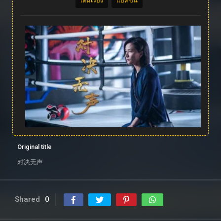
เต็มเรื่อง
แอคชั่น
Original title
对决无声
Shared
0