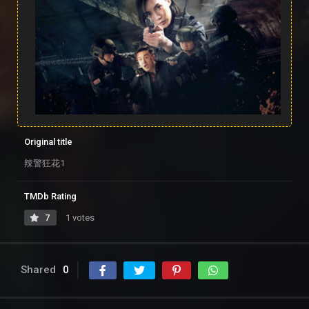
Original title
辣警狂花1
TMDb Rating
7
1 votes
Shared
0