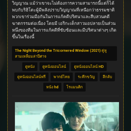
วิญญาณ แม้ว่าเขาจะไม่ต้องการความสามารถนี้แต่ก็ได้
พบกับริฮิโตะผู้มีพลังปราบวิญญาณที่เหนือกว่าธรรมชาติ
พวกเขาร่วมมือกันในการแก้คดีปริศนาและสืบสวนคดี
ฆาตกรรมต่อเนื่อง โดยมี เอริกะเด็กสาวมอปลายเป็นส่วน
หนึ่งของทีมในการแก้คดีที่ซับซ้อนและมีปริศนาต่างๆ เกิด
ขึ้นในเรื่องนี้
The Night Beyond the Tricornered Window (2021) คู่หู
สามเหลี่ยมล่าปีศาจ
ดูหนัง
ดูหนังออนไลน์
ดูหนังออนไลน์ HD
ดูหนังออนไลน์ฟรี
พากย์ไทย
ระทึกขวัญ
ลึกลับ
หนัง hd
โรแมนติก