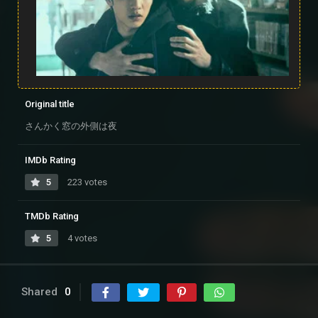
Original title
さんかく窓の外側は夜
IMDb Rating
5
223 votes
TMDb Rating
5
4 votes
Shared
0