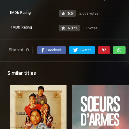
IMDb Rating
6.5
2,008 votes
TMDb Rating
6.371
31 votes
Shared
0
Facebook
Twitter
Similar titles