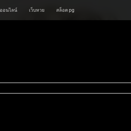
งออนไลน์
เว็บหวย
สล็อต pg