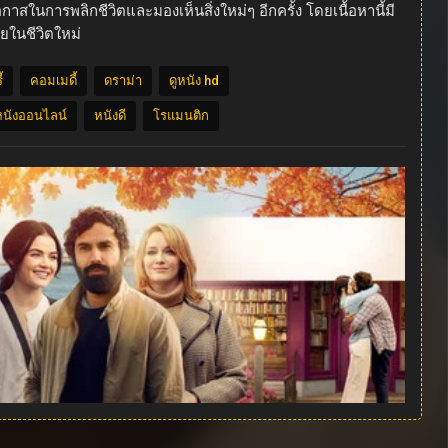
าสในการพลิกชีวิตและมองเห็นสิ่งใหม่ๆ อีกครั้ง โดยเนื้อหานี้มี
ยในชีวิตใหม่
้
คอมเมดี้
ดราม่า
ดูหนัง hd
หนังออนไลน์
หนังดี
โรแมนติก