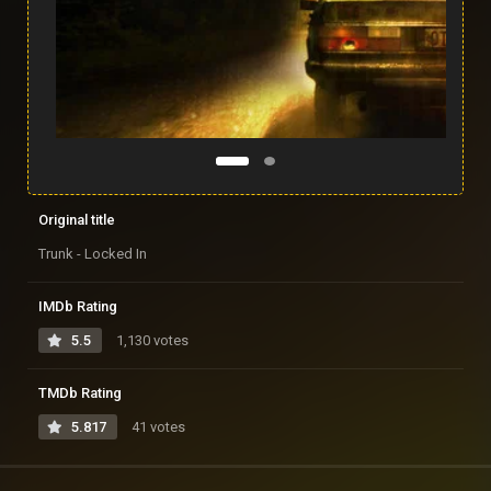
Original title
Trunk - Locked In
IMDb Rating
5.5
1,130 votes
TMDb Rating
5.817
41 votes