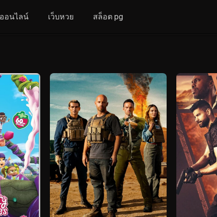
งออนไลน์
เว็บหวย
สล็อต pg