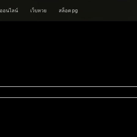
งออนไลน์
เว็บหวย
สล็อต pg